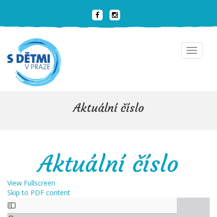
Toggle
navigat
Aktuální číslo
Aktuální číslo
View Fullscreen
Skip to PDF content