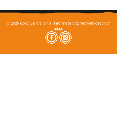
© 2026
Good Sailors, s.r.o.
,
Informace o zpracování osobních
údajů