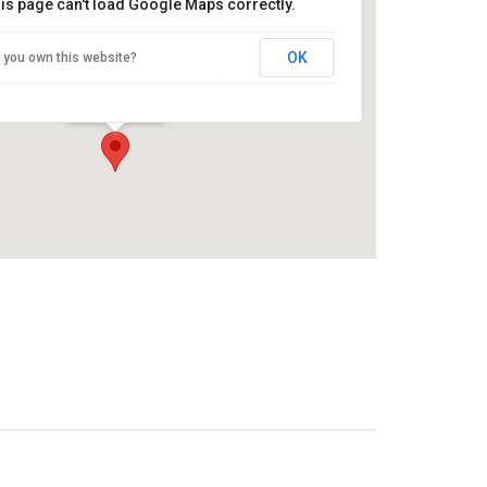
is page can't load Google Maps correctly.
OK
 you own this website?
Praha
Vltavská - Praha
Události