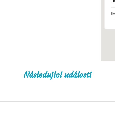
Th
Do
Následující události