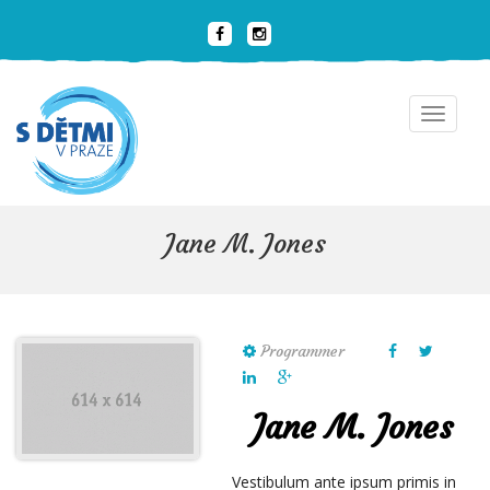
Toggle
navigat
Jane M. Jones
Programmer
Jane M. Jones
Vestibulum ante ipsum primis in