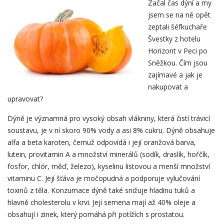
Začal čas dýní a my
jsem se na ně opět
zeptali šéfkuchaře
Švestky z hotelu
Horizont v Peci po
Sněžkou. Čím jsou
zajímavé a jak je
nakupovat a
upravovat?
Dýně je významná pro vysoký obsah vlákniny, která čistí trávicí
soustavu, je v ní skoro 90% vody a asi 8% cukru. Dýně obsahuje
alfa a beta karoten, čemuž odpovídá i její oranžová barva,
lutein, provitamin A a množství minerálů (sodík, draslík, hořčík,
fosfor, chlór, měď, železo), kyselinu listovou a menší množství
vitaminu C. Její šťáva je močopudná a podporuje vylučování
toxinů z těla. Konzumace dýně také snižuje hladinu tuků a
hlavně cholesterolu v krvi. Její semena mají až 40% oleje a
obsahují i zinek, který pomáhá při potížích s prostatou.