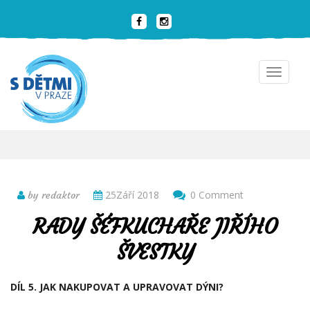
Toggle
navigat
25Září 2018
0 Comment
by redaktor
RADY ŠÉFKUCHAŘE JIŘÍHO
ŠVESTKY
DÍL 5. JAK NAKUPOVAT A UPRAVOVAT DÝNI?