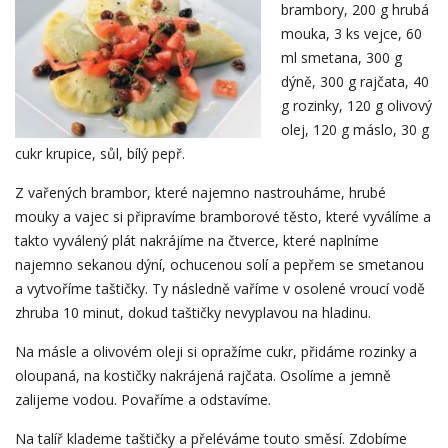
brambory, 200 g hrubá
mouka, 3 ks vejce, 60
ml smetana, 300 g
dýně, 300 g rajčata, 40
g rozinky, 120 g olivový
olej, 120 g máslo, 30 g
cukr krupice, sůl, bílý pepř.
Z vařených brambor, které najemno nastrouháme, hrubé
mouky a vajec si připravíme bramborové těsto, které vyválíme a
takto vyválený plát nakrájíme na čtverce, které naplníme
najemno sekanou dýní, ochucenou solí a pepřem se smetanou
a vytvoříme taštičky. Ty následně vaříme v osolené vroucí vodě
zhruba 10 minut, dokud taštičky nevyplavou na hladinu.
Na másle a olivovém oleji si opražíme cukr, přidáme rozinky a
oloupaná, na kostičky nakrájená rajčata. Osolíme a jemně
zalijeme vodou. Povaříme a odstavíme.
Na talíř klademe taštičky a přeléváme touto směsí. Zdobíme