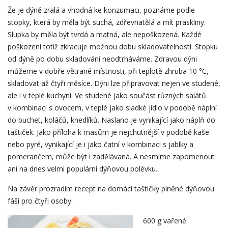
Že je dýně zralá a vhodná ke konzumaci, poznáme podle
stopky, která by měla být suchá, zdřevnatělá a mít praskliny.
Slupka by měla být tvrdá a matná, ale nepoškozená. Každé
poškození totiž zkracuje možnou dobu skladovatelnosti. Stopku
od dýně po dobu skladování neodtrháváme. Zdravou dýni
můžeme v dobře větrané místnosti, při teplotě zhruba 10 °C,
skladovat až čtyři měsíce. Dýni lze připravovat nejen ve studené,
ale i v teplé kuchyni. Ve studené jako součást různých salátů
v kombinaci s ovocem, v teplé jako sladké jídlo v podobě náplní
do buchet, koláčů, knedlíků. Naslano je vynikající jako náplň do
taštiček. Jako příloha k masům je nejchutnější v podobě kaše
nebo pyré, vynikající je i jako čatní v kombinaci s jablky a
pomerančem, může být i zadělávaná. A nesmíme zapomenout
ani na dnes velmi populární dýňovou polévku.
Na závěr prozradím recept na domácí taštičky plněné dýňovou
fáší pro čtyři osoby:
600 g vařené