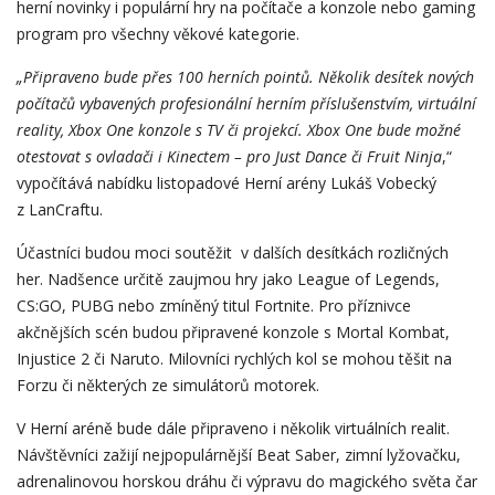
herní novinky i populární hry na počítače a konzole nebo gaming
program pro všechny věkové kategorie.
„Připraveno bude přes 100 herních pointů. Několik desítek nových
počítačů vybavených profesionální herním příslušenstvím, virtuální
reality, Xbox One konzole s TV či projekcí. Xbox One bude možné
otestovat s ovladači i Kinectem – pro Just Dance či Fruit Ninja
,“
vypočítává nabídku listopadové Herní arény Lukáš Vobecký
z LanCraftu.
Účastníci budou moci soutěžit v dalších desítkách rozličných
her. Nadšence určitě zaujmou hry jako League of Legends,
CS:GO, PUBG nebo zmíněný titul Fortnite. Pro příznivce
akčnějších scén budou připravené konzole s Mortal Kombat,
Injustice 2 či Naruto. Milovníci rychlých kol se mohou těšit na
Forzu či některých ze simulátorů motorek.
V Herní aréně bude dále připraveno i několik virtuálních realit.
Návštěvníci zažijí nejpopulárnější Beat Saber, zimní lyžovačku,
adrenalinovou horskou dráhu či výpravu do magického světa čar