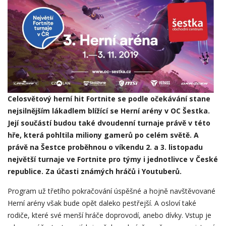
Celosvětový herní hit Fortnite se podle očekávání stane
nejsilnějším lákadlem blížící se Herní arény v OC Šestka.
Její součástí budou také dvoudenní turnaje právě v této
hře, která pohltila miliony gamerů po celém světě. A
právě na Šestce proběhnou o víkendu 2. a 3. listopadu
největší turnaje ve Fortnite pro týmy i jednotlivce v České
republice. Za účasti známých hráčů i Youtuberů.
Program už třetího pokračování úspěšné a hojně navštěvované
Herní arény však bude opět daleko pestřejší. A osloví také
rodiče, které své menší hráče doprovodí, anebo dívky. Vstup je