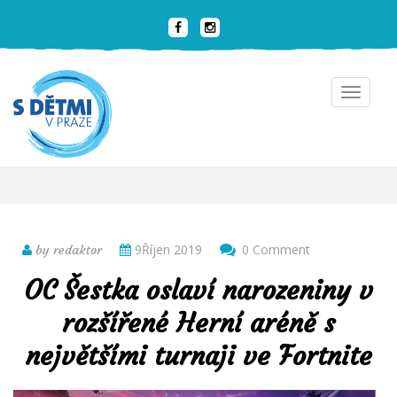
Toggle
navigat
9Říjen 2019
0 Comment
by redaktor
OC Šestka oslaví narozeniny v
rozšířené Herní aréně s
největšími turnaji ve Fortnite