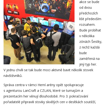
akce se bude
od dvou
předchozích
lišit především
rozsahem.
Bude probíhat
v několika
zónách Šestky,
z nichž každá
bude
zaměřená na
jiný typ her.
V jednu chvíli se tak bude moci aktivně bavit několik stovek
návštěvníků.
Správa centra v rámci Herní arény opět spolupracuje
s agenturou LanCraft a CZLAN, které se turnajům a
prezentacím her věnují dlouhodobě. Pro 3. pokračování
pořadatelé připravili stovky skvělých cen v desítkách soutěží,