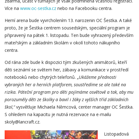
zdarma, účast v turnajích je však podmíněna včasnou registrací.
Více na
www.oc-sestka.cz
nebo na Facebooku centra.
Herní arena bude vyvrcholením 13. narozenin OC Šestka. A také
proto, že je Šestka centrem sousedským, speciální program je
připravený na pátek 1. listopadu. Ten bude vyhrazený především
mateřským a základním školám v okolí tohoto nákupního
centra.
Od rána zde bude k dispozici tým zkušených animátorů, kteří
děti seznámí se světem her, zábavy a komunikace v prostředí
notebooků nebo chytrých telefonů. „
Ukážeme přednosti
vybraných her a herních platforem, soustředíme se ale také na
rizika. Páteční program pro děti pojímáme osvětově a tak, aby mu
porozuměly děti ze školky a bavil i žáky z vyšších tříd základních
škol,“
vysvětluje Michaela Němcová, center manager OC Šestka.
S ohledem na kapacitu je nutná rezervace na e-mailu
skoly@lancraft.cz.
Listopadová