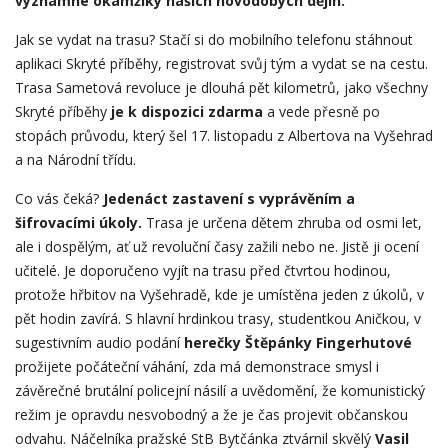
významné okamžiky našich novodobých dějin.
Jak se vydat na trasu? Stačí si do mobilního telefonu stáhnout
aplikaci Skryté příběhy, registrovat svůj tým a vydat se na cestu.
Trasa Sametová revoluce je dlouhá pět kilometrů, jako všechny
Skryté příběhy
je k dispozici zdarma
a vede přesně po
stopách průvodu, který šel 17. listopadu z Albertova na Vyšehrad
a na Národní třídu.
Co vás čeká?
Jedenáct zastavení s vyprávěním a
šifrovacími úkoly.
Trasa je určena dětem zhruba od osmi let,
ale i dospělým, ať už revoluční časy zažili nebo ne. Jistě ji ocení
učitelé. Je doporučeno vyjít na trasu před čtvrtou hodinou,
protože hřbitov na Vyšehradě, kde je umístěna jeden z úkolů, v
pět hodin zavírá. S hlavní hrdinkou trasy, studentkou Aničkou, v
sugestivním audio podání
herečky Štěpánky Fingerhutové
prožijete počáteční váhání, zda má demonstrace smysl i
závěrečné brutální policejní násilí a uvědomění, že komunistický
režim je opravdu nesvobodný a že je čas projevit občanskou
odvahu. Náčelníka pražské StB Bytčánka ztvárnil skvělý
Vasil