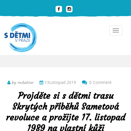
Toggle
navigat
13Listopad 2019
0 Comment
by redaktor
Projděte si s dětmi trasu
Skrytých příběhů Sametová
revoluce a prožijte 17. listopad
1989 na vlastní kůži