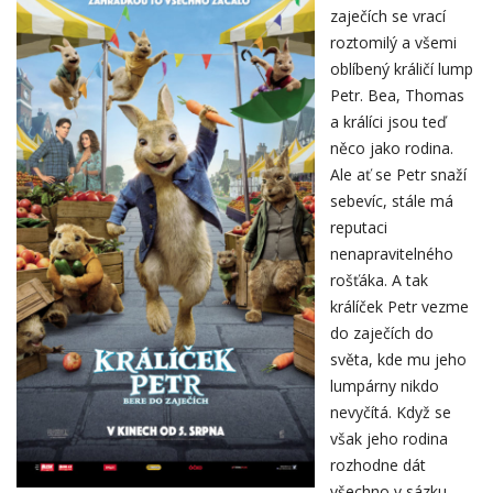
zaječích se vrací
roztomilý a všemi
oblíbený králičí lump
Petr. Bea, Thomas
a králíci jsou teď
něco jako rodina.
Ale ať se Petr snaží
sebevíc, stále má
reputaci
nenapravitelného
rošťáka. A tak
králíček Petr vezme
do zaječích do
světa, kde mu jeho
lumpárny nikdo
nevyčítá. Když se
však jeho rodina
rozhodne dát
všechno v sázku,